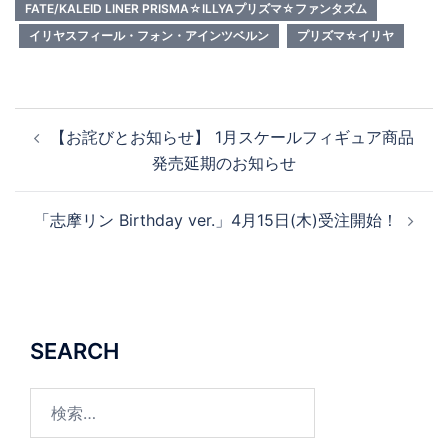
FATE/KALEID LINER PRISMA☆ILLYAプリズマ☆ファンタズム
イリヤスフィール・フォン・アインツベルン
プリズマ☆イリヤ
投
【お詫びとお知らせ】 1月スケールフィギュア商品
稿
発売延期のお知らせ
ナ
ビ
「志摩リン Birthday ver.」4月15日(木)受注開始！
ゲ
ー
シ
ョ
ン
SEARCH
検
索: