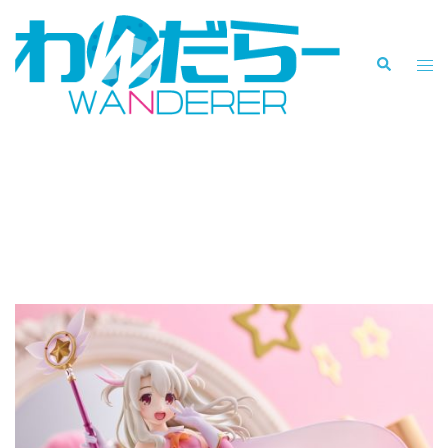
コ
ン
検
テ
ト
索
ン
グ
ツ
ル
へ
メ
「イリヤスフィール・フォ
ス
ニ
キ
ュ
ン・アインツベルン」3月17
ッ
ー
日（水）予約開始！
プ