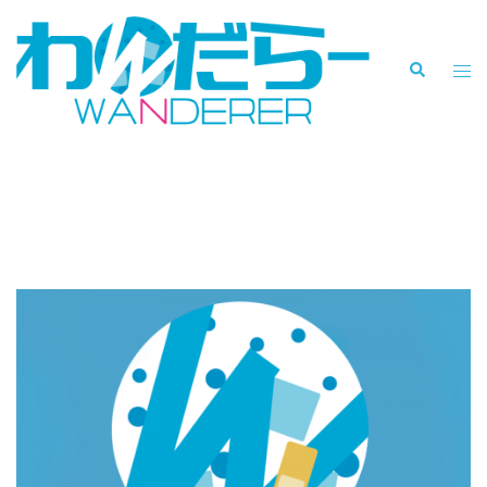
コ
ン
検
テ
ト
索
ン
グ
ツ
ル
へ
メ
1月出荷予定商品のご案内、
ス
ニ
キ
ュ
および発売月変更のご案内
ッ
ー
プ