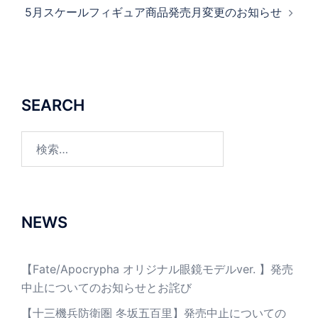
ビ
5月スケールフィギュア商品発売月変更のお知らせ
ゲ
ー
シ
ョ
ン
SEARCH
検
索:
NEWS
【Fate/Apocrypha オリジナル眼鏡モデルver. 】発売
中止についてのお知らせとお詫び
【十三機兵防衛圏 冬坂五百里】発売中止についての