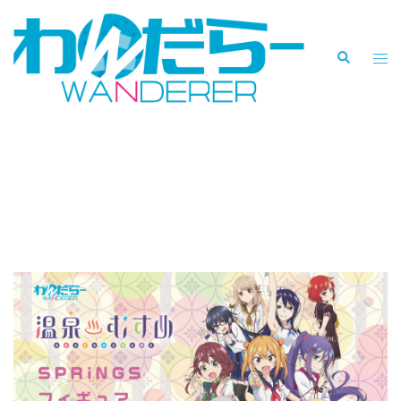
コ
ン
検
テ
ト
索
ン
グ
ツ
ル
へ
メ
温泉むすめ「SPRiNGS」フ
ス
ニ
キ
ュ
ィギュアWF2019夏にて展
ッ
ー
示！
プ