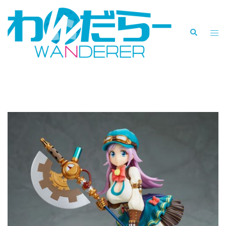
コ
ン
検
テ
ト
索
ン
グ
ツ
ル
へ
メ
ス
ニ
タグ:
スチームパンクドレス
キ
ュ
ッ
ー
プ